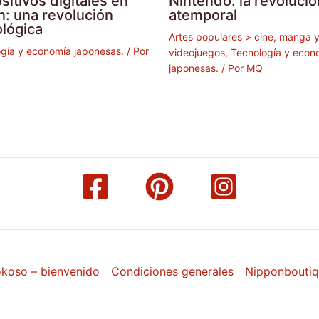
sitivos digitales en
Nintendo: la revolució
n: una revolución
atemporal
ológica
Artes populares > cine, manga 
gía y economía japonesas.
/ Por
videojuegos
,
Tecnología y econ
japonesas.
/ Por
MQ
koso – bienvenido
Condiciones generales
Nipponbouti