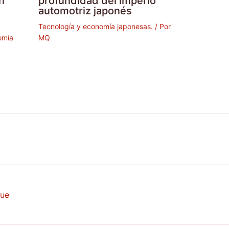
n
profundidad del imperio
automotriz japonés
y
Tecnología y economía japonesas.
/ Por
omía
MQ
que