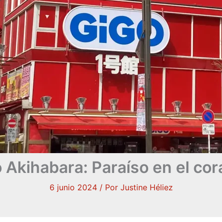
 Akihabara: Paraíso en el cor
6 junio 2024
/ Por
Justine Héliez