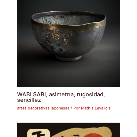
WABI SABI, asimetría, rugosidad,
sencillez
artes decorativas japonesas
/ Por
Mathis Levallois