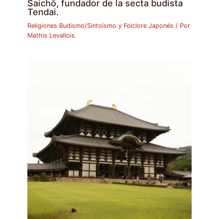
Saichō, fundador de la secta budista
Tendai.
Religiones Budismo/Sintoísmo y Folclore Japonés
/ Por
Mathis Levallois