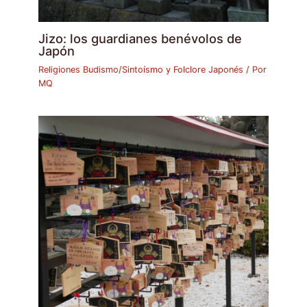
Jizo: los guardianes benévolos de
Japón
Religiones Budismo/Sintoísmo y Folclore Japonés
/ Por
MQ