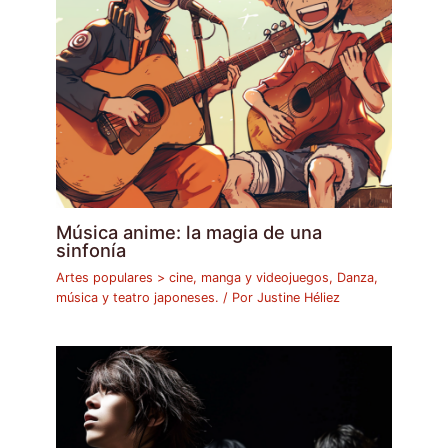
Música anime: la magia de una
sinfonía
Artes populares > cine, manga y videojuegos
,
Danza,
música y teatro japoneses.
/ Por
Justine Héliez