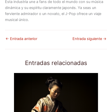
Esta industria une a fans de todo el mundo con su música
dinámica y su espíritu claramente japonés. Ya seas un
ferviente admirador o un novato, el J-Pop ofrece un viaje
musical único.
←
Entrada anterior
Entrada siguiente
→
Entradas relacionadas