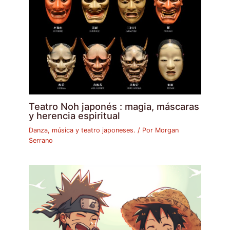
Teatro Noh japonés : magia, máscaras
y herencia espiritual
Danza, música y teatro japoneses.
/ Por
Morgan
Serrano