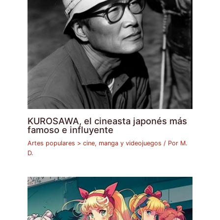
KUROSAWA, el cineasta japonés más
famoso e influyente
Artes populares > cine, manga y videojuegos
/ Por
M.
D.