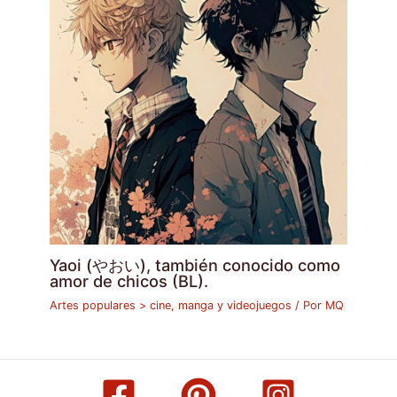
Yaoi (やおい), también conocido como
amor de chicos (BL).
Artes populares > cine, manga y videojuegos
/ Por
MQ