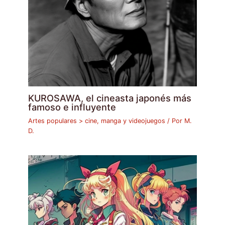
KUROSAWA, el cineasta japonés más
famoso e influyente
Artes populares > cine, manga y videojuegos
/ Por
M.
D.