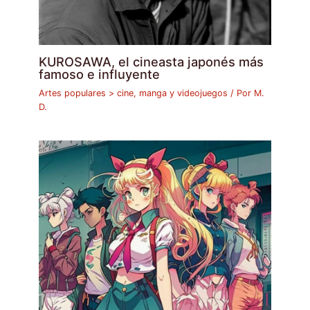
KUROSAWA, el cineasta japonés más
famoso e influyente
Artes populares > cine, manga y videojuegos
/ Por
M.
D.