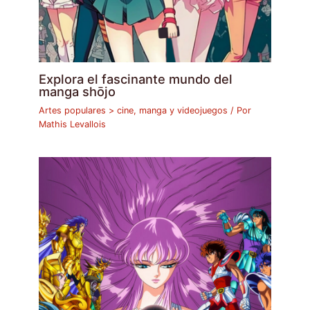
Explora el fascinante mundo del
manga shōjo
Artes populares > cine, manga y videojuegos
/ Por
Mathis Levallois