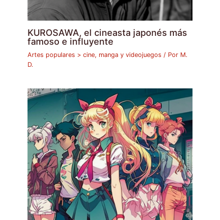
KUROSAWA, el cineasta japonés más
famoso e influyente
Artes populares > cine, manga y videojuegos
/ Por
M.
D.