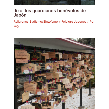
Jizo: los guardianes benévolos de
Japón
Religiones Budismo/Sintoísmo y Folclore Japonés
/ Por
MQ