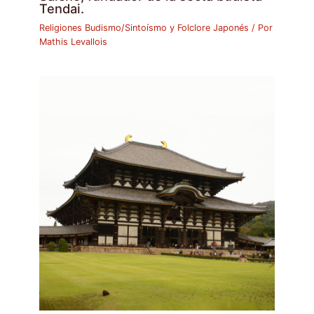
Tendai.
Religiones Budismo/Sintoísmo y Folclore Japonés
/ Por
Mathis Levallois