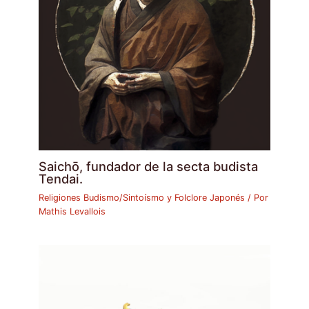
Saichō, fundador de la secta budista
Tendai.
Religiones Budismo/Sintoísmo y Folclore Japonés
/ Por
Mathis Levallois