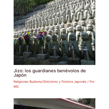
Jizo: los guardianes benévolos de
Japón
Religiones Budismo/Sintoísmo y Folclore Japonés
/ Por
MQ