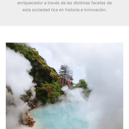
enriquecedor a través de las distintas facetas de
esta sociedad rica en historia e innovación.
Experiencia
única:
los
mejores
onsen
en
Japón