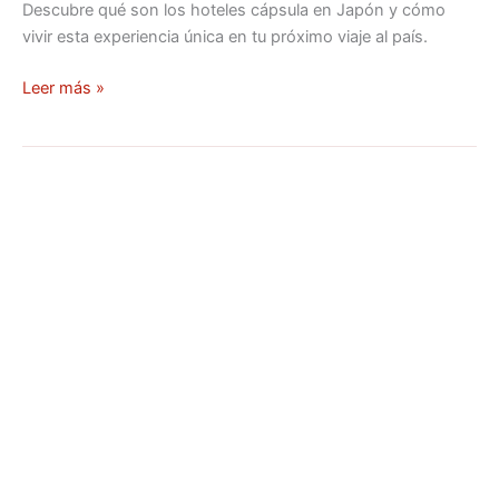
Descubre qué son los hoteles cápsula en Japón y cómo
vivir esta experiencia única en tu próximo viaje al país.
Leer más »
Distrito
de
Akihabara
–
Historia
y
tesoros
del
paraíso
otaku