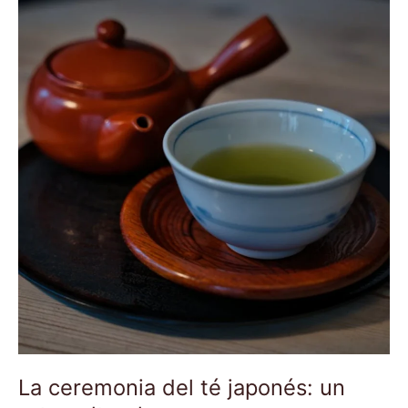
ceremonia
del
té
japonés:
un
arte
cultural
La ceremonia del té japonés: un