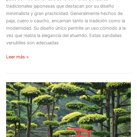
tradicionales japonesas que destacan por su diseño
minimalista y gran practicidad. Generalmente hechos de
paja, cuero o caucho, encarnan tanto la tradición como la
modernidad. Su diseño único permite un uso cómodo a la
vez que realza la elegancia del atuendo. Estas sandalias
versátiles son adecuadas
Leer más »
Parques
y
jardines
más
bellos
de
Japón: