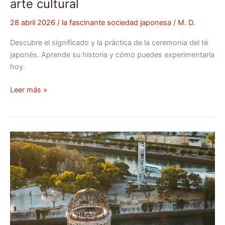
arte cultural
28 abril 2026
/
la fascinante sociedad japonesa
/
M. D.
Descubre el significado y la práctica de la ceremonia del té
japonés. Aprende su historia y cómo puedes experimentarla
hoy.
Leer más »
Descubre
la
Historia
y
Cultura
de
Hiroshima