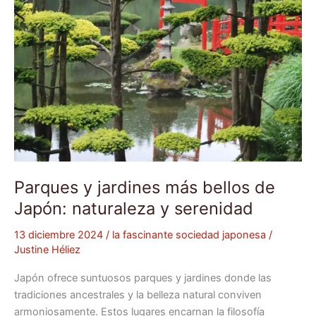
naturaleza
y
serenidad
Parques y jardines más bellos de
Japón: naturaleza y serenidad
13 diciembre 2024
/
la fascinante sociedad japonesa
/
Justine Héliez
Japón ofrece suntuosos parques y jardines donde las
tradiciones ancestrales y la belleza natural conviven
armoniosamente. Estos lugares encarnan la filosofía