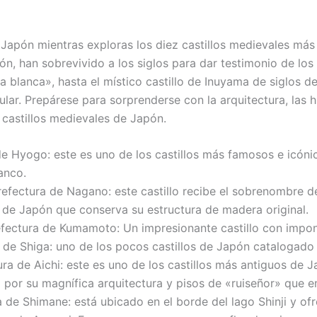
de Japón mientras exploras los diez castillos medievales m
ón, han sobrevivido a los siglos para dar testimonio de l
za blanca», hasta el místico castillo de Inuyama de siglos 
ular. Prepárese para sorprenderse con la arquitectura, las h
 castillos medievales de Japón.
ra de Hyogo: este es uno de los castillos más famosos e ic
anco.
efectura de Nagano: este castillo recibe el sobrenombre d
s de Japón que conserva su estructura de madera original.
ectura de Kumamoto: Un impresionante castillo con impone
a de Shiga: uno de los pocos castillos de Japón catalogad
ra de Aichi: este es uno de los castillos más antiguos de Ja
o por su magnífica arquitectura y pisos de «ruiseñor» que e
a de Shimane: está ubicado en el borde del lago Shinji y of