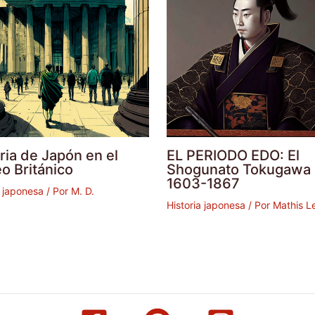
ria de Japón en el
EL PERIODO EDO: El
o Británico
Shogunato Tokugawa
1603-1867
a japonesa
/ Por
M. D.
Historia japonesa
/ Por
Mathis Le