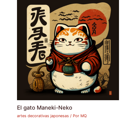
El gato Maneki-Neko
artes decorativas japonesas
/ Por
MQ