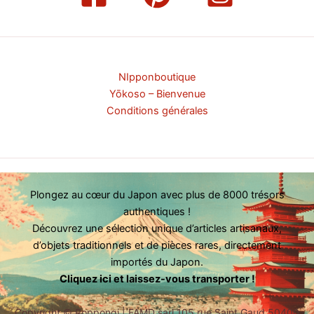
NIpponboutique
Yōkoso – Bienvenue
Conditions générales
Plongez au cœur du Japon avec plus de 8000 trésors
authentiques !
Découvrez une sélection unique d’articles artisanaux,
d’objets traditionnels et de pièces rares, directement
importés du Japon.
Cliquez ici et laissez-vous transporter !
Copyright ©
Roppongi | FAMD sarl 105 rue Saint Gaud 50400