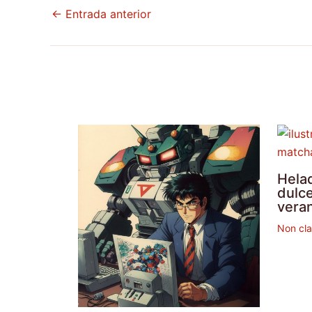
←
Entrada anterior
Hela
dulce
vera
Non cl