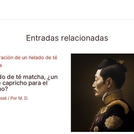
Entradas relacionadas
do de té matcha, ¿un
 capricho para el
no?
assé
/ Por
M. D.