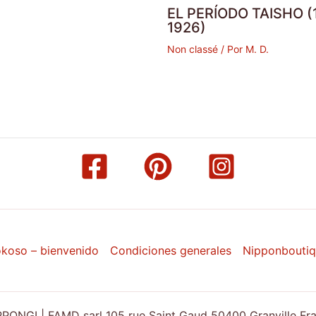
EL PERÍODO TAISHO (
1926)
Non classé
/ Por
M. D.
koso – bienvenido
Condiciones generales
Nipponbouti
ONGI | FAMD sarl 105 rue Saint Gaud 50400 Granville Franc