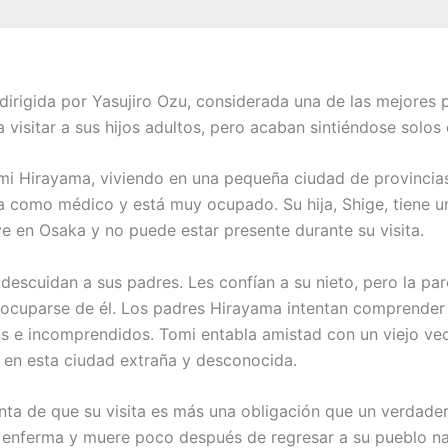
rigida por Yasujiro Ozu, considerada una de las mejores pel
 visitar a sus hijos adultos, pero acaban sintiéndose solos
mi Hirayama, viviendo en una pequeña ciudad de provincias. 
aja como médico y está muy ocupado. Su hija, Shige, tiene 
ive en Osaka y no puede estar presente durante su visita.
escuidan a sus padres. Les confían a su nieto, pero la pare
a ocuparse de él. Los padres Hirayama intentan comprender 
los e incomprendidos. Tomi entabla amistad con un viejo ve
 en esta ciudad extraña y desconocida.
nta de que su visita es más una obligación que un verdader
 enferma y muere poco después de regresar a su pueblo nata