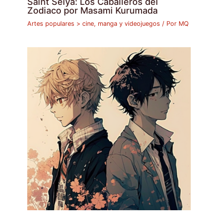
Saint Seiya: Los Caballeros del
Zodiaco por Masami Kurumada
Artes populares > cine, manga y videojuegos
/ Por
MQ