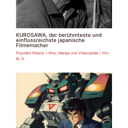
KUROSAWA, der berühmteste und
einflussreichste japanische
Filmemacher
Populäre Künste > Kino, Manga und Videospiele
/ Von
M. D.