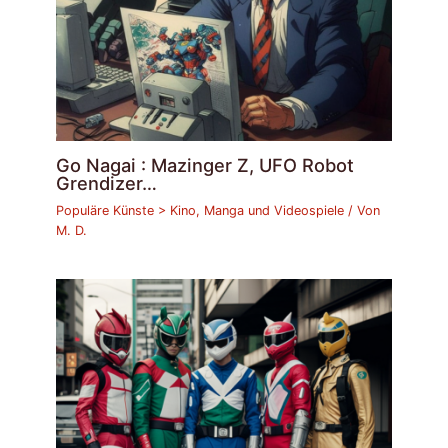
Go Nagai : Mazinger Z, UFO Robot
Grendizer…
Populäre Künste > Kino, Manga und Videospiele
/ Von
M. D.