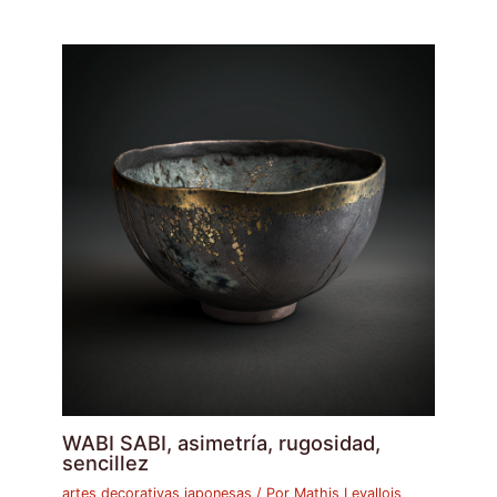
WABI SABI, asimetría, rugosidad,
sencillez
artes decorativas japonesas
/ Por
Mathis Levallois