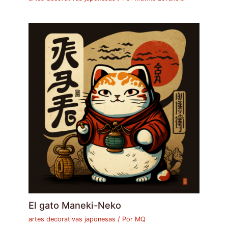
El gato Maneki-Neko
artes decorativas japonesas
/ Por
MQ