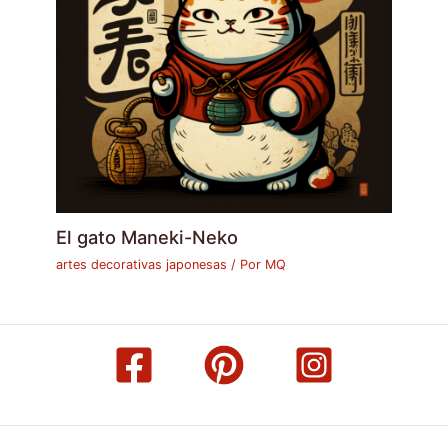
El gato Maneki-Neko
artes decorativas japonesas
/ Por
MQ