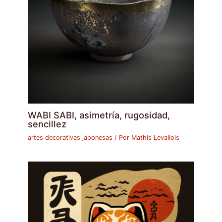
WABI SABI, asimetría, rugosidad,
sencillez
artes decorativas japonesas
/ Por
Mathis Levallois