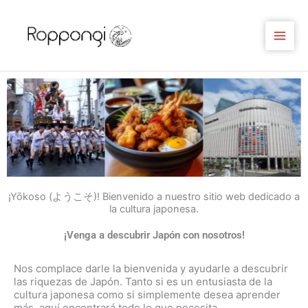
Ir
al
contenido
¡Yōkoso (ようこそ)! Bienvenido a nuestro sitio web dedicado a
la cultura japonesa.
¡Venga a descubrir Japón con nosotros!
Nos complace darle la bienvenida y ayudarle a descubrir
las riquezas de Japón. Tanto si es un entusiasta de la
cultura japonesa como si simplemente desea aprender
más, aquí encontrará todo lo que necesita.