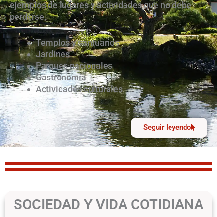
ejemplos de lugares y actividades que no debe
perderse:
Templos y santuarios
Jardines
Parques nacionales
Gastronomía
Actividades culturales
Seguir leyendo
SOCIEDAD Y VIDA COTIDIANA