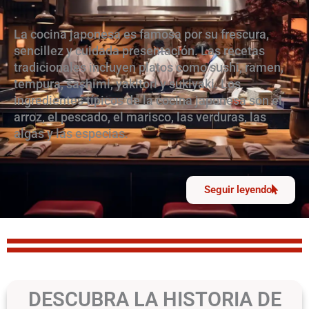
La cocina japonesa es famosa por su frescura,
sencillez y cuidada presentación. Las recetas
tradicionales incluyen platos como sushi, ramen,
tempura, sashimi, yakitori y sukiyaki. Los
ingredientes típicos de la cocina japonesa son el
arroz, el pescado, el marisco, las verduras, las
algas y las especias.
Seguir leyendo
DESCUBRA LA HISTORIA DE