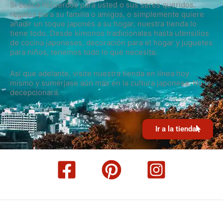
Si busca recuerdos para usted o sus seres queridos,
regalos para su familia o amigos, o simplemente quiere
añadir un toque japonés a su hogar, nuestra tienda lo
tiene todo. Desde kimonos tradicionales hasta utensilios
de cocina japoneses, decoración para el hogar y juguetes
para niños, tenemos todo lo que necesita.
Así que adelante, visite nuestra tienda en línea hoy
mismo y sumérjase aún más en la cultura japonesa. No le
decepcionará.
Ir a la tienda