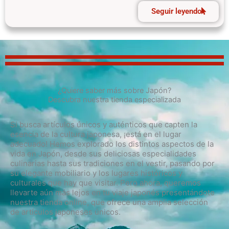
Seguir leyendo
¿Quiere saber más sobre Japón?
Descubra nuestra tienda especializada
Si busca artículos únicos y auténticos que capten la
esencia de la cultura japonesa, ¡está en el lugar
adecuado! Hemos explorado los distintos aspectos de la
vida en Japón, desde sus deliciosas especialidades
culinarias hasta sus tradiciones en el vestir, pasando por
su elegante mobiliario y los lugares históricos y
culturales que hay que visitar. Pero ahora, queremos
llevarte aún más lejos en tu viaje japonés presentándote
nuestra tienda online, que ofrece una amplia selección
de artículos japoneses únicos.