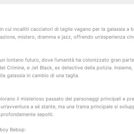
 in cui incalliti cacciatori di taglie vagano per la galassi
 azione, mistero, dramma e jazz, offrendo un’esperienza ci
n lontano futuro, dove l’umanità ha colonizzato gran parte
l Crimine, e Jet Black, ex detective della polizia. Insieme,
lla galassia in cambio di una taglia.
splorano il misterioso passato dei personaggi principali e p
è un’avventura a sé stante, ma una trama principale si svilu
i profondamente sepolti.
wboy Bebop: