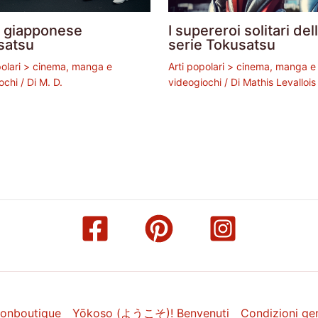
e giapponese
I supereroi solitari del
satsu
serie Tokusatsu
polari > cinema, manga e
Arti popolari > cinema, manga e
ochi
/ Di
M. D.
videogiochi
/ Di
Mathis Levallois
onboutique
Yōkoso (ようこそ)! Benvenuti
Condizioni gen