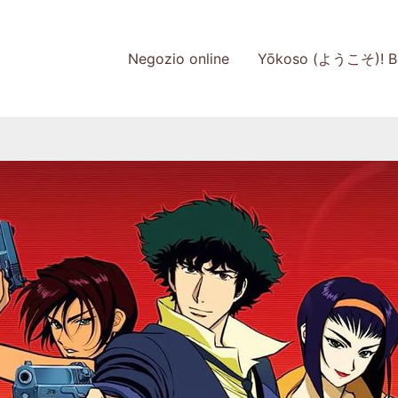
Negozio online
Yōkoso (ようこそ)! Be