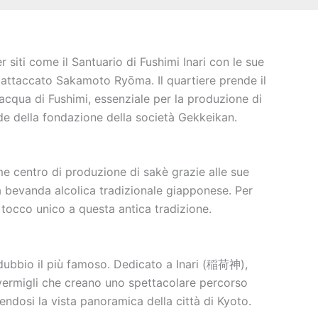
r siti come il Santuario di Fushimi Inari con le sue
fu attaccato Sakamoto Ryōma. Il quartiere prende il
’acqua di Fushimi, essenziale per la produzione di
de della fondazione della società Gekkeikan.
me centro di produzione di sakè grazie alle sue
una bevanda alcolica tradizionale giapponese. Per
 tocco unico a questa antica tradizione.
a dubbio il più famoso. Dedicato a Inari (稲荷神),
rii vermigli che creano uno spettacolare percorso
endosi la vista panoramica della città di Kyoto.