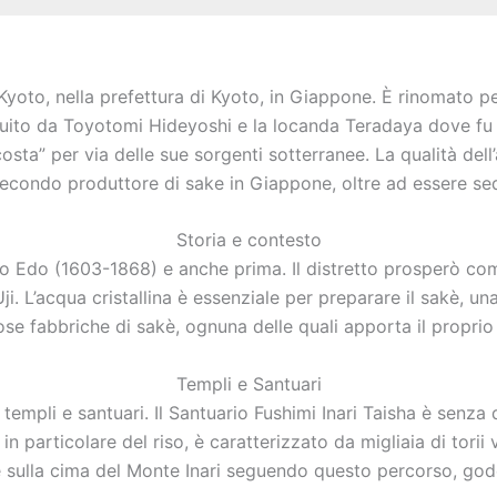
 Kyoto, nella prefettura di Kyoto, in Giappone. È rinomato pe
costruito da Toyotomi Hideyoshi e la locanda Teradaya dove 
sta” per via delle sue sorgenti sotterranee. La qualità dell
l secondo produttore di sake in Giappone, oltre ad essere se
Storia e contesto
odo Edo (1603-1868) e anche prima. Il distretto prosperò co
Uji. L’acqua cristallina è essenziale per preparare il sakè, 
ose fabbriche di sakè, ognuna delle quali apporta il proprio
Templi e Santuari
templi e santuari. Il Santuario Fushimi Inari Taisha è senz
ù in particolare del riso, è caratterizzato da migliaia di to
ire sulla cima del Monte Inari seguendo questo percorso, god