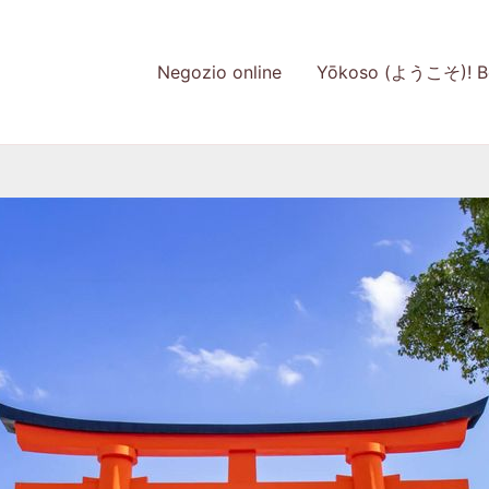
Negozio online
Yōkoso (ようこそ)! Be