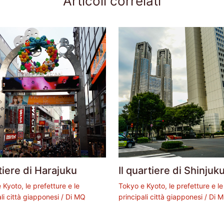
Articoli correlati
iere di Harajuku
Il quartiere di Shinjuk
 Kyoto, le prefetture e le
Tokyo e Kyoto, le prefetture e le
ali città giapponesi
/ Di
MQ
principali città giapponesi
/ Di
M