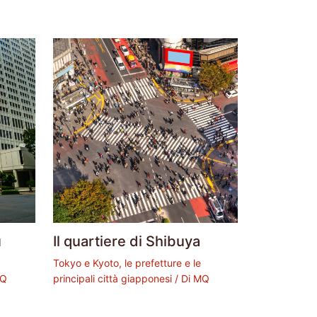
u
Il quartiere di Shibuya
Tokyo e Kyoto, le prefetture e le
Q
principali città giapponesi
/ Di
MQ