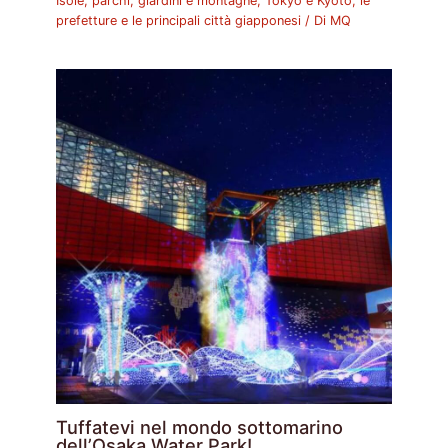
Isole, parchi, giardini e montagne
,
Tokyo e Kyoto, le
prefetture e le principali città giapponesi
/ Di
MQ
Tuffatevi nel mondo sottomarino
dell’Osaka Water Park!