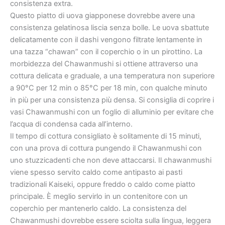
consistenza extra.
Questo piatto di uova giapponese dovrebbe avere una
consistenza gelatinosa liscia senza bolle. Le uova sbattute
delicatamente con il dashi vengono filtrate lentamente in
una tazza “chawan” con il coperchio o in un pirottino. La
morbidezza del Chawanmushi si ottiene attraverso una
cottura delicata e graduale, a una temperatura non superiore
a 90°C per 12 min o 85°C per 18 min, con qualche minuto
in più per una consistenza più densa. Si consiglia di coprire i
vasi Chawanmushi con un foglio di alluminio per evitare che
l’acqua di condensa cada all’interno.
Il tempo di cottura consigliato è solitamente di 15 minuti,
con una prova di cottura pungendo il Chawanmushi con
uno stuzzicadenti che non deve attaccarsi. Il chawanmushi
viene spesso servito caldo come antipasto ai pasti
tradizionali Kaiseki, oppure freddo o caldo come piatto
principale. È meglio servirlo in un contenitore con un
coperchio per mantenerlo caldo. La consistenza del
Chawanmushi dovrebbe essere sciolta sulla lingua, leggera