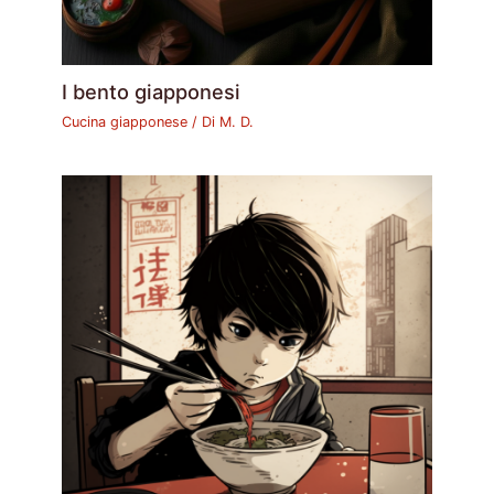
I bento giapponesi
Cucina giapponese
/ Di
M. D.