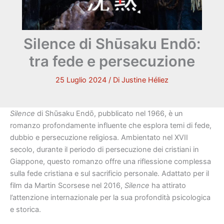
Silence di Shūsaku Endō:
tra fede e persecuzione
25 Luglio 2024
/ Di
Justine Héliez
Silence
di Shūsaku Endō, pubblicato nel 1966, è un
romanzo profondamente influente che esplora temi di fede,
dubbio e persecuzione religiosa. Ambientato nel XVII
secolo, durante il periodo di persecuzione dei cristiani in
Giappone, questo romanzo offre una riflessione complessa
sulla fede cristiana e sul sacrificio personale. Adattato per il
film da Martin Scorsese nel 2016,
Silence
ha attirato
l’attenzione internazionale per la sua profondità psicologica
e storica.