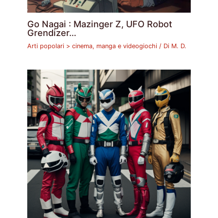
Go Nagai : Mazinger Z, UFO Robot
Grendizer…
Arti popolari > cinema, manga e videogiochi
/ Di
M. D.