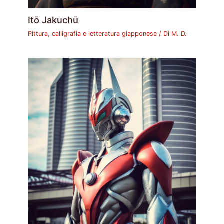
Itō Jakuchū
Pittura, calligrafia e letteratura giapponese
/ Di
M. D.