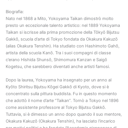
Biografia:
Nato nel 1868 a Mito, Yokoyama Taikan dimostrò molto
presto un eccezionale talento artistico: nel 1889 Yokoyama
Taikan si iscrisse alla prima promozione della Tōkyō Bijutsu
Gakkō, scuola d’arte di Tokyo fondata da Okakura Kakuzō
(alias Okakura Tenshin). Ha studiato con Hashimoto Gahō,
artista della scuola Kanō. Tra i suoi compagni di classe
c’erano Hishida Shunsō, Shimomura Kanzan e Saigō
Kogetsu, che sarebbero diventati anche artisti famosi.
Dopo la laurea, Yokoyama ha insegnato per un anno al
Kyōto Shiritsu Bijutsu Kōgei Gakkō di Kyoto, dove si è
concentrato sulla pittura buddista. Fu in questo momento
che adottò il nome d’arte “Taikan”. Tornò a Tokyo nel 1896
come assistente professore al Tokyo Bijutsu Gakkō.
Tuttavia, si è dimesso un anno dopo quando il suo mentore,
Okakura Kakuzō (Okakura Tenshin), ha lasciato l’incarico
per motivi politici e ha fondato l’Accademia giapponese di