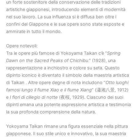
un forte sostenitore della conservazione delle tradizioni
artistiche giapponesi, introducendo elementi di modernità
nel suo lavoro. La sua influenza si è diffusa ben oltre i
confini del Giappone e le sue opere sono state esposte e
ammirate in tutto il mondo.
Opere notevoli:
Tra le opere più famose di Yokoyama Taikan c’è “
Spring
Dawn on the Sacred Peaks of Chichibu
.” (1928), una
rappresentazione a inchiostro e colore su seta. Questo
dipinto iconico è diventato il simbolo della maestria artistica
di Taikan . Altre opere degne di nota includono “
Otto luoghi
famosi lungo il fiume Xiao e il fiume Xiang
” (瀟湘八景, 1912)
e
I fiori di ciliegio di notte
(夜桜, 1929). Ciascuno dei suoi
dipinti emana una potente espressione artistica e testimonia
la sua profonda comprensione della natura.
Yokoyama Taikan rimane una figura essenziale nella pittura
giapponese. Il suo stile unico e innovativo, la sua maestria