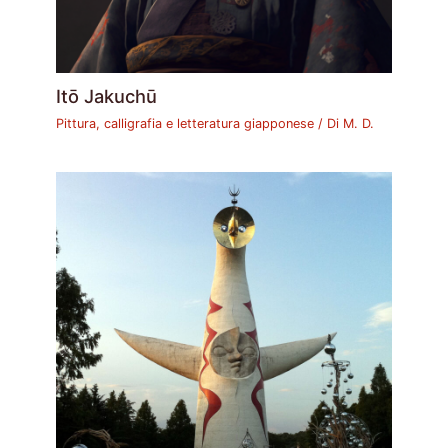
Itō Jakuchū
Pittura, calligrafia e letteratura giapponese
/ Di
M. D.