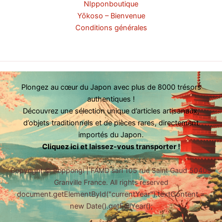
NIpponboutique
Yōkoso – Bienvenue
Conditions générales
Plongez au cœur du Japon avec plus de 8000 trésors
authentiques !
Découvrez une sélection unique d’articles artisanaux,
d’objets traditionnels et de pièces rares, directement
importés du Japon.
Cliquez ici et laissez-vous transporter !
Copyright ©
Roppongi | FAMD sarl 105 rue Saint Gaud 50400
Granville France. All rights reserved
document.getElementById("currentYear").textContent =
new Date().getFullYear();