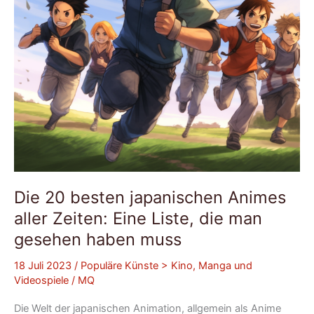
Eine
Liste,
die
man
gesehen
haben
muss
Die 20 besten japanischen Animes
aller Zeiten: Eine Liste, die man
gesehen haben muss
18 Juli 2023
/
Populäre Künste > Kino, Manga und
Videospiele
/
MQ
Die Welt der japanischen Animation, allgemein als Anime