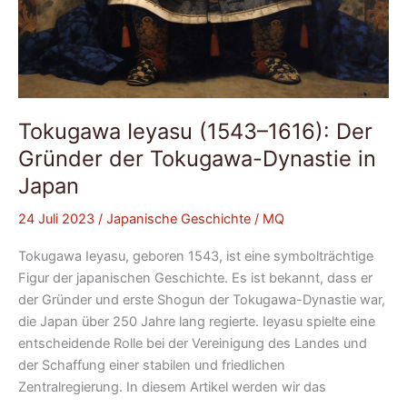
Tokugawa Ieyasu (1543–1616): Der
Gründer der Tokugawa-Dynastie in
Japan
24 Juli 2023
/
Japanische Geschichte
/
MQ
Tokugawa Ieyasu, geboren 1543, ist eine symbolträchtige
Figur der japanischen Geschichte. Es ist bekannt, dass er
der Gründer und erste Shogun der Tokugawa-Dynastie war,
die Japan über 250 Jahre lang regierte. Ieyasu spielte eine
entscheidende Rolle bei der Vereinigung des Landes und
der Schaffung einer stabilen und friedlichen
Zentralregierung. In diesem Artikel werden wir das