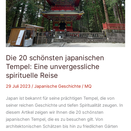
Die 20 schönsten japanischen
Tempel: Eine unvergessliche
spirituelle Reise
29 Juli 2023
/
Japanische Geschichte
/
MQ
Japan ist bekannt für seine prächtigen Tempel, die von
seiner reichen Geschichte und tiefen Spiritualität zeugen. In
diesem Artikel zeigen wir Ihnen die 20 schönsten
japanischen Tempel, die es zu besuchen gilt. Von
architektonischen Schätzen bis hin zu friedlichen Gärten