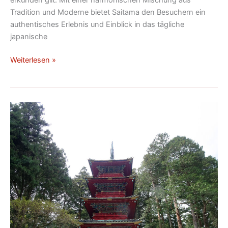
erkunden gilt. Mit einer harmonischen Mischung aus
Tradition und Moderne bietet Saitama den Besuchern ein
authentisches Erlebnis und Einblick in das tägliche
japanische
Weiterlesen »
Die
20
schönsten
japanischen
Tempel:
Eine
unvergessliche
spirituelle
Reise