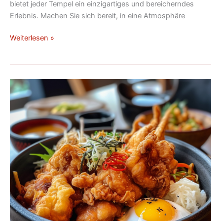
bietet jeder Tempel ein einzigartiges und bereicherndes
Erlebnis. Machen Sie sich bereit, in eine Atmosphäre
Weiterlesen »
Entdecken
Sie
Karaage,
das
köstliche
Brathähnchen
auf
japanische
Art!