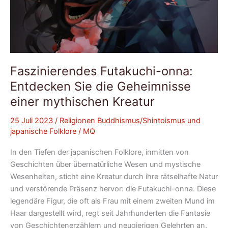
Faszinierendes Futakuchi-onna:
Entdecken Sie die Geheimnisse
einer mythischen Kreatur
25 Juli 2023
/
Religionen Buddhismus/Shintoismus und
japanische Folklore
/
MQ
In den Tiefen der japanischen Folklore, inmitten von
Geschichten über übernatürliche Wesen und mystische
Wesenheiten, sticht eine Kreatur durch ihre rätselhafte Natur
und verstörende Präsenz hervor: die Futakuchi-onna. Diese
legendäre Figur, die oft als Frau mit einem zweiten Mund im
Haar dargestellt wird, regt seit Jahrhunderten die Fantasie
von Geschichtenerzählern und neugierigen Gelehrten an.