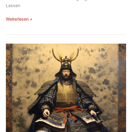
Lassen
Weiterlesen »
Tokugawa
Ieyasu
(1543–
1616):
Der
Gründer
der
Tokugawa-
Dynastie
in
Japan