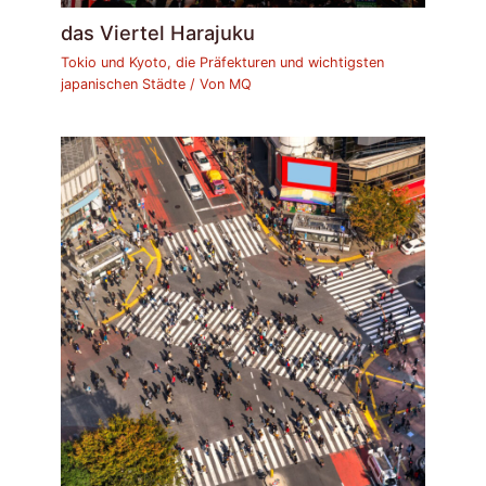
das Viertel Harajuku
Tokio und Kyoto, die Präfekturen und wichtigsten
japanischen Städte
/ Von
MQ