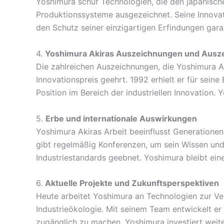
Yoshimura schuf Technologien, die den japanische
Produktionssysteme ausgezeichnet. Seine Innovat
den Schutz seiner einzigartigen Erfindungen gara
4.
Yoshimura Akiras Auszeichnungen und Ausz
Die zahlreichen Auszeichnungen, die Yoshimura A
Innovationspreis geehrt. 1992 erhielt er für sein
Position im Bereich der industriellen Innovation
5.
Erbe und internationale Auswirkungen
Yoshimura Akiras Arbeit beeinflusst Generationen 
gibt regelmäßig Konferenzen, um sein Wissen und
Industriestandards geebnet. Yoshimura bleibt eine
6.
Aktuelle Projekte und Zukunftsperspektiven
Heute arbeitet Yoshimura an Technologien zur Ver
Industrieökologie. Mit seinem Team entwickelt er
zugänglich zu machen. Yoshimura investiert weit