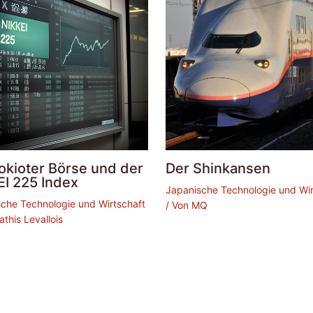
okioter Börse und der
Der Shinkansen
EI 225 Index
Japanische Technologie und Wir
che Technologie und Wirtschaft
/ Von
MQ
athis Levallois