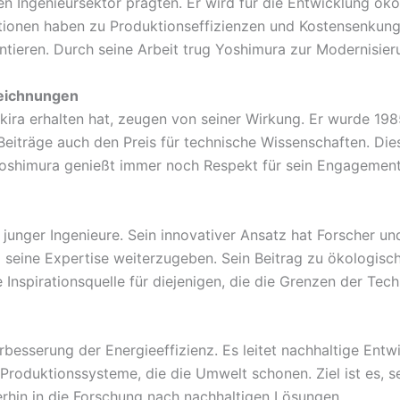
n Ingenieursektor prägten. Er wird für die Entwicklung öko
ionen haben zu Produktionseffizienzen und Kostensenkungen
ntieren. Durch seine Arbeit trug Yoshimura zur Modernisieru
eichnungen
kira erhalten hat, zeugen von seiner Wirkung. Er wurde 1
e Beiträge auch den Preis für technische Wissenschaften. D
. Yoshimura genießt immer noch Respekt für sein Engagement
junger Ingenieure. Sein innovativer Ansatz hat Forscher und
 seine Expertise weiterzugeben. Sein Beitrag zu ökologisc
 Inspirationsquelle für diejenigen, die die Grenzen der Tec
besserung der Energieeffizienz. Es leitet nachhaltige Entw
 Produktionssysteme, die die Umwelt schonen. Ziel ist es, 
erhin in die Forschung nach nachhaltigen Lösungen.