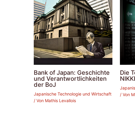
Bank of Japan: Geschichte
Die T
und Verantwortlichkeiten
NIKK
der BoJ
Japanis
Japanische Technologie und Wirtschaft
/ Von
M
/ Von
Mathis Levallois