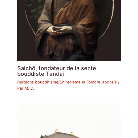
Saichō, fondateur de la secte
bouddiste Tendai
Religions bouddhisme/Shintoisme et Folkore japonais
/
Par
M. D.