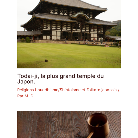
Todai-ji, la plus grand temple du
Japon.
Religions bouddhisme/Shintoisme et Folkore japonais
/
Par
M. D.