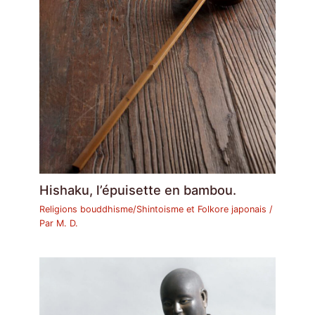
Hishaku, l’épuisette en bambou.
Religions bouddhisme/Shintoisme et Folkore japonais
/
Par
M. D.