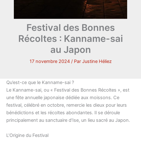
Festival des Bonnes
Récoltes : Kanname-sai
au Japon
17 novembre 2024
/ Par
Justine Héliez
Qu’est-ce que le Kanname-sai ?
Le Kanname-sai, ou « Festival des Bonnes Récoltes », est
une fête annuelle japonaise dédiée aux moissons. Ce
festival, célébré en octobre, remercie les dieux pour leurs
bénédictions et les récoltes abondantes. Il se déroule
principalement au sanctuaire d’Ise, un lieu sacré au Japon.
L’Origine du Festival