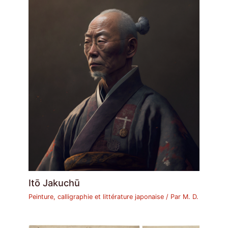
Itō Jakuchū
Peinture, calligraphie et littérature japonaise
/ Par
M. D.