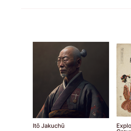
Itō Jakuchū
Explo