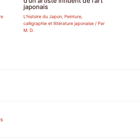
d’un artiste influent de l’art
japonais
re
L'histoire du Japon
,
Peinture,
calligraphie et littérature japonaise
/ Par
M. D.
es