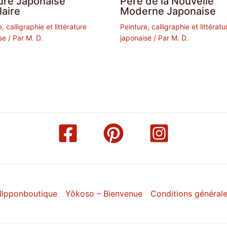
ure Japonaise
Père de la Nouvelle
laire
Moderne Japonaise
, calligraphie et littérature
Peinture, calligraphie et littératu
se
/ Par
M. D.
japonaise
/ Par
M. D.
Ipponboutique
Yōkoso – Bienvenue
Conditions général