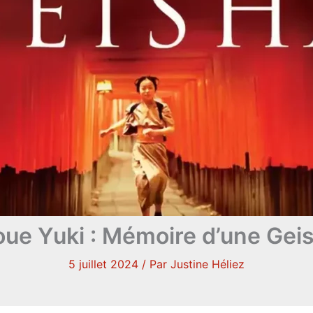
oue Yuki : Mémoire d’une Gei
5 juillet 2024
/ Par
Justine Héliez