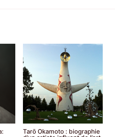
a:
Tarō Okamoto : biographie