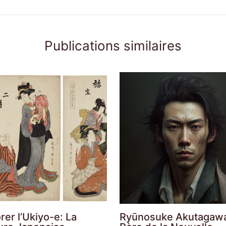
Publications similaires
rer l’Ukiyo-e: La
Ryūnosuke Akutagaw