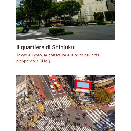
Il quartiere di Shinjuku
Tokyo e Kyoto, le prefetture e le principali città
giapponesi
/ Di
MQ