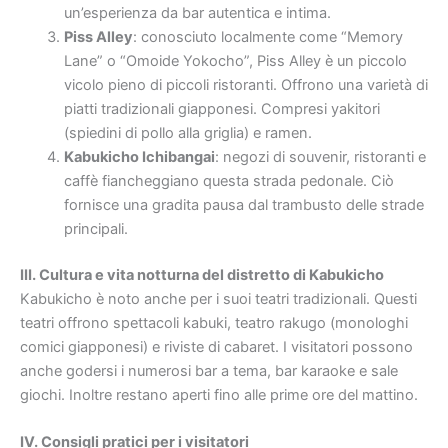
un’esperienza da bar autentica e intima.
Piss Alley
: conosciuto localmente come “Memory
Lane” o “Omoide Yokocho”, Piss Alley è un piccolo
vicolo pieno di piccoli ristoranti. Offrono una varietà di
piatti tradizionali giapponesi. Compresi yakitori
(spiedini di pollo alla griglia) e ramen.
Kabukicho Ichibangai
: negozi di souvenir, ristoranti e
caffè fiancheggiano questa strada pedonale. Ciò
fornisce una gradita pausa dal trambusto delle strade
principali.
III. Cultura e vita notturna del distretto di Kabukicho
Kabukicho è noto anche per i suoi teatri tradizionali. Questi
teatri offrono spettacoli kabuki, teatro rakugo (monologhi
comici giapponesi) e riviste di cabaret. I visitatori possono
anche godersi i numerosi bar a tema, bar karaoke e sale
giochi. Inoltre restano aperti fino alle prime ore del mattino.
IV. Consigli pratici per i visitatori