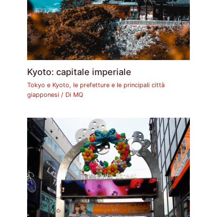
Kyoto: capitale imperiale
Tokyo e Kyoto, le prefetture e le principali città
giapponesi
/ Di
MQ