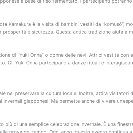
pponese a base di riso fermentato. I partecipanti potranno i
kote Kamakura è la visita di bambini vestiti da “komusō”, mo
osperità e sicurezza. Questa antica tradizione aiuta a mante
izione di “Yuki Onna” o donne delle nevi. Attrici vestite con 
o. Gli Yuki Onna partecipano a danze rituali e interagiscono
e nel preservare la cultura locale. Inoltre, attira visitatori
i invernali giapponesi. Ma permette anche di vivere un’espe
o più di una semplice celebrazione invernale. È una finestr
e alla prova del tempo. Ogni anno, questo evento continua a d