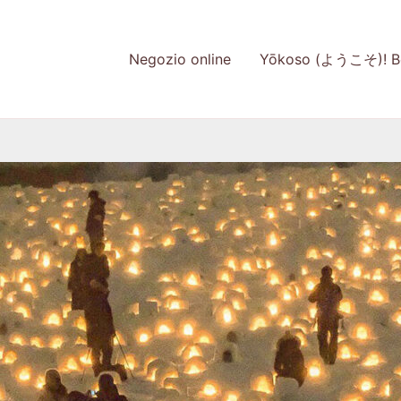
Negozio online
Yōkoso (ようこそ)! Be