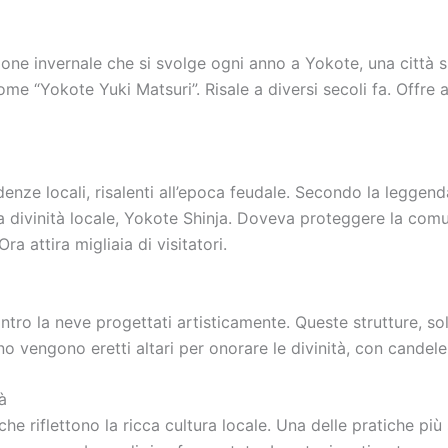
one invernale che si svolge ogni anno a Yokote, una città si
 “Yokote Yuki Matsuri”. Risale a diversi secoli fa. Offre a 
denze locali, risalenti all’epoca feudale. Secondo la leggenda
 divinità locale, Yokote Shinja. Doveva proteggere la comun
ra attira migliaia di visitatori.
contro la neve progettati artisticamente. Queste strutture, 
no vengono eretti altari per onorare le divinità, con candel
à
à che riflettono la ricca cultura locale. Una delle pratiche pi