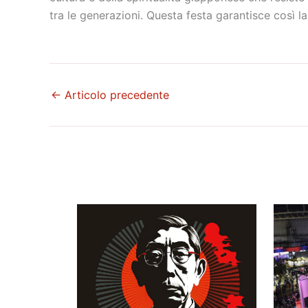
tra le generazioni. Questa festa garantisce così l
←
Articolo precedente