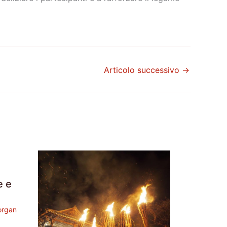
Articolo successivo
→
e e
rgan