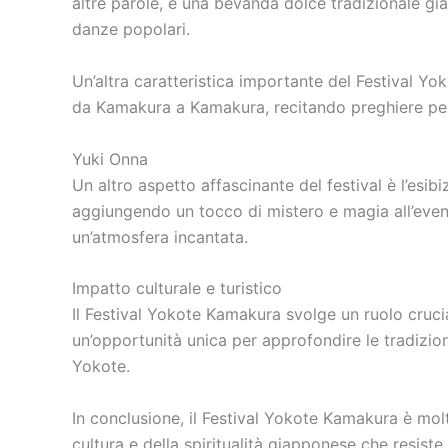
altre parole, è una bevanda dolce tradizionale gia
danze popolari.
Un’altra caratteristica importante del Festival Yo
da Kamakura a Kamakura, recitando preghiere per pr
Yuki Onna
Un altro aspetto affascinante del festival è l’esib
aggiungendo un tocco di mistero e magia all’event
un’atmosfera incantata.
Impatto culturale e turistico
Il Festival Yokote Kamakura svolge un ruolo crucial
un’opportunità unica per approfondire le tradizion
Yokote.
In conclusione, il Festival Yokote Kamakura è molt
cultura e della spiritualità giapponese che resist