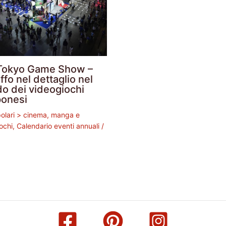
Tokyo Game Show –
ffo nel dettaglio nel
o dei videogiochi
ponesi
polari > cinema, manga e
ochi
,
Calendario eventi annuali
/