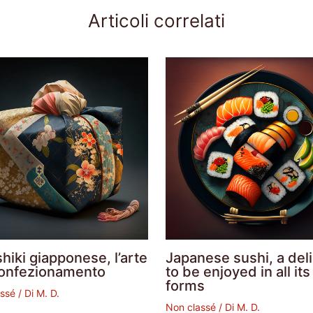
Articoli correlati
hiki giapponese, l’arte
Japanese sushi, a del
confezionamento
to be enjoyed in all its
forms
assé
/ Di
M. D.
Non classé
/ Di
M. D.