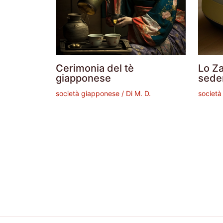
Cerimonia del tè
Lo Z
giapponese
seder
società giapponese
/ Di
M. D.
societ