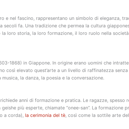
o e nel fascino, rappresentano un simbolo di eleganza, tradi
le a secoli fa. Una tradizione che permea la cultura giappo
a loro storia, la loro formazione, il loro ruolo nella socie
603-1868) in Giappone. In origine erano uomini che intrattene
così elevato quest’arte a un livello di raffinatezza senza pr
 la musica, la danza, la poesia e la conversazione.
chiede anni di formazione e pratica. Le ragazze, spesso recl
a geishe più esperte, chiamate “onee-san”. La formazione pre
o a corda),
la cerimonia del tè
, così come la sottile arte 