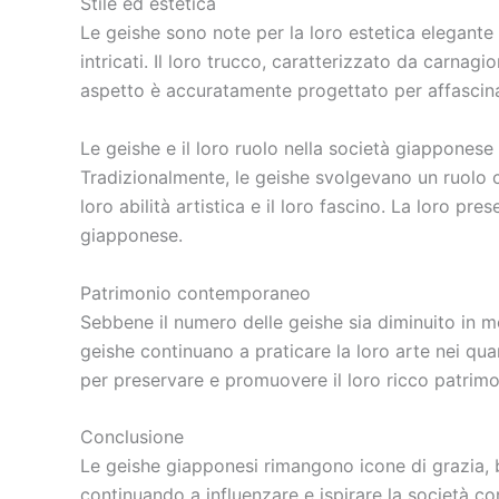
Stile ed estetica
Le geishe sono note per la loro estetica elegante 
intricati. Il loro trucco, caratterizzato da carnagi
aspetto è accuratamente progettato per affascin
Le geishe e il loro ruolo nella società giapponese
Tradizionalmente, le geishe svolgevano un ruolo cr
loro abilità artistica e il loro fascino. La loro p
giapponese.
Patrimonio contemporaneo
Sebbene il numero delle geishe sia diminuito in mo
geishe continuano a praticare la loro arte nei qu
per preservare e promuovere il loro ricco patrimo
Conclusione
Le geishe giapponesi rimangono icone di grazia, b
continuando a influenzare e ispirare la società 