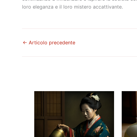
loro eleganza e il loro mistero accattivante.
←
Articolo precedente