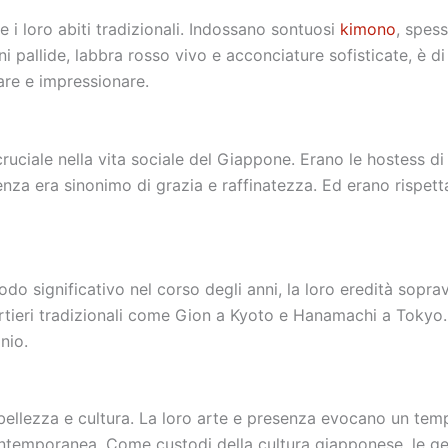
e i loro abiti tradizionali. Indossano sontuosi
kimono
, spes
oni pallide, labbra rosso vivo e acconciature sofisticate, è d
are e impressionare.
uciale nella vita sociale del Giappone. Erano le hostess di f
resenza era sinonimo di grazia e raffinatezza. Ed erano rispet
do significativo nel corso degli anni, la loro eredità sopr
artieri tradizionali come Gion a Kyoto e Hanamachi a Tokyo. 
nio.
ellezza e cultura. La loro arte e presenza evocano un temp
contemporanea. Come custodi della cultura giapponese, le g