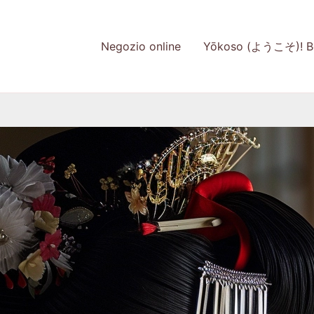
Negozio online
Yōkoso (ようこそ)! Be