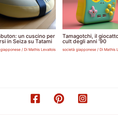
abuton: un cuscino per
Tamagotchi, il giocatt
si in Seiza su Tatami
cult degli anni ’90
à giapponese
/ Di
Mathis Levallois
società giapponese
/ Di
Mathis L