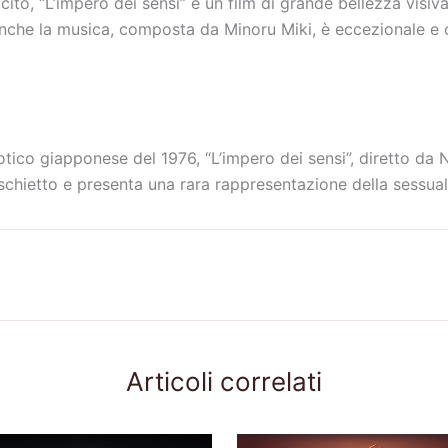
cito, “L’impero dei sensi” è un film di grande bellezza visiv
nche la musica, composta da Minoru Miki, è eccezionale e 
tico giapponese del 1976, “L’impero dei sensi”, diretto da 
chietto e presenta una rara rappresentazione della sessual
Articoli correlati