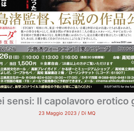
i sensi: Il capolavoro erotic
23 Maggio 2023
/ Di
MQ