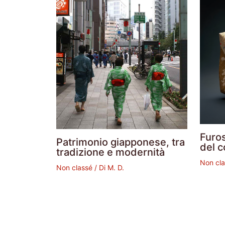
Furos
Patrimonio giapponese, tra
del 
tradizione e modernità
Non cl
Non classé
/ Di
M. D.