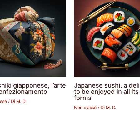
hiki giapponese, l’arte
Japanese sushi, a del
confezionamento
to be enjoyed in all its
forms
assé
/ Di
M. D.
Non classé
/ Di
M. D.