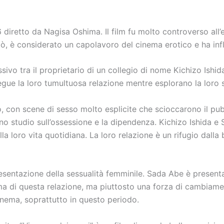
 diretto da Nagisa Oshima. Il film fu molto controverso all’
ciò, è considerato un capolavoro del cinema erotico e ha infl
ssivo tra il proprietario di un collegio di nome Kichizo Ish
 segue la loro tumultuosa relazione mentre esplorano la loro 
o, con scene di sesso molto esplicite che scioccarono il pu
no studio sull’ossessione e la dipendenza. Kichizo Ishida e
la loro vita quotidiana. La loro relazione è un rifugio dalla
ppresentazione della sessualità femminile. Sada Abe è prese
tima di questa relazione, ma piuttosto una forza di cambiamen
inema, soprattutto in questo periodo.