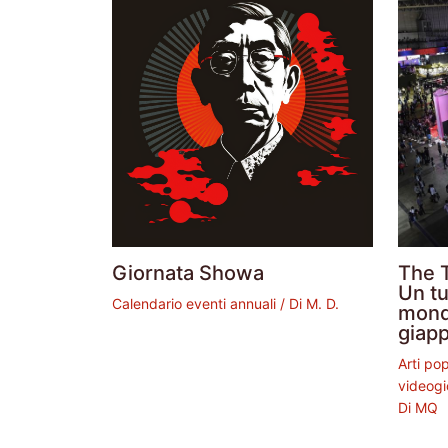
Giornata Showa
The 
Un tu
Calendario eventi annuali
/ Di
M. D.
mond
giap
Arti po
videogi
Di
MQ