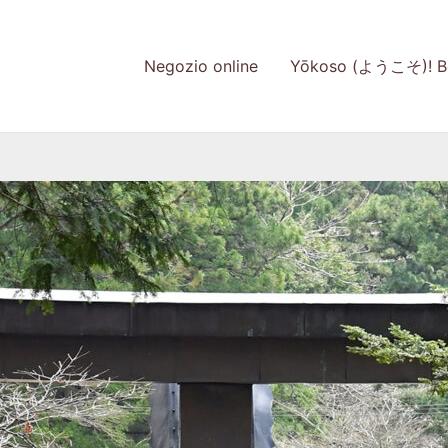
Negozio online
Yōkoso (ようこそ)! Be