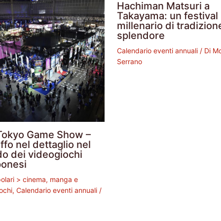
Hachiman Matsuri a
Takayama: un festival
millenario di tradizion
splendore
Calendario eventi annuali
/ Di
Mo
Serrano
Tokyo Game Show –
ffo nel dettaglio nel
o dei videogiochi
ponesi
polari > cinema, manga e
ochi
,
Calendario eventi annuali
/