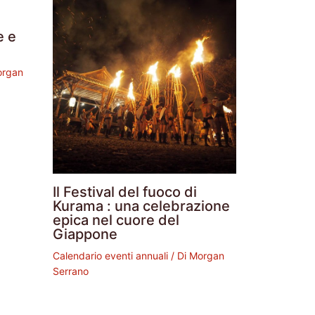
e e
rgan
Il Festival del fuoco di
Kurama : una celebrazione
epica nel cuore del
Giappone
Calendario eventi annuali
/ Di
Morgan
Serrano