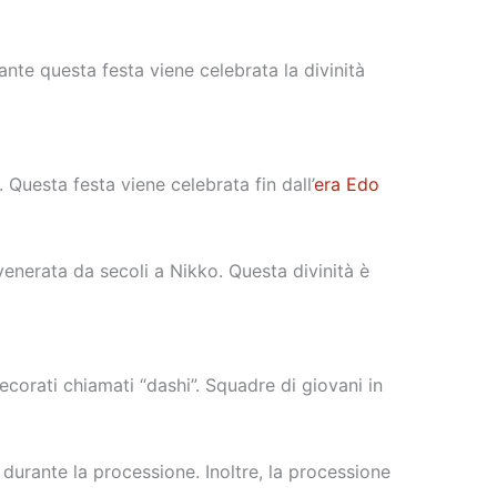
ante questa festa viene celebrata la divinità
 Questa festa viene celebrata fin dall’
era Edo
venerata da secoli a Nikko. Questa divinità è
decorati chiamati “dashi”. Squadre di giovani in
 durante la processione. Inoltre, la processione