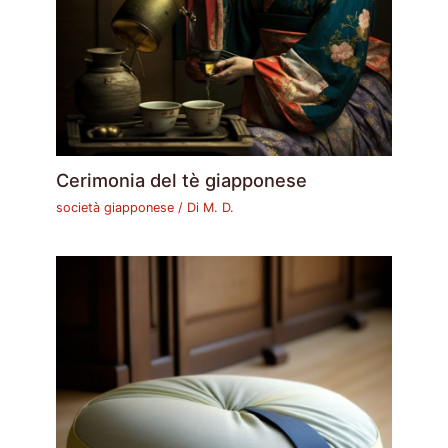
Cerimonia del tè giapponese
società giapponese
/ Di
M. D.