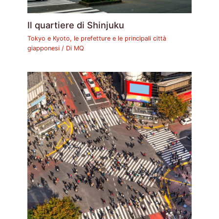
Il quartiere di Shinjuku
Tokyo e Kyoto, le prefetture e le principali città
giapponesi
/ Di
MQ