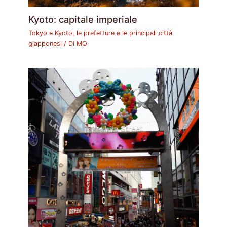
Kyoto: capitale imperiale
Tokyo e Kyoto, le prefetture e le principali città
giapponesi
/ Di
MQ