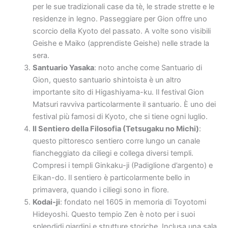
per le sue tradizionali case da tè, le strade strette e le
residenze in legno. Passeggiare per Gion offre uno
scorcio della Kyoto del passato. A volte sono visibili
Geishe e Maiko (apprendiste Geishe) nelle strade la
sera.
Santuario Yasaka
: noto anche come Santuario di
Gion, questo santuario shintoista è un altro
importante sito di Higashiyama-ku. Il festival Gion
Matsuri ravviva particolarmente il santuario. È uno dei
festival più famosi di Kyoto, che si tiene ogni luglio.
Il Sentiero della Filosofia (Tetsugaku no Michi)
:
questo pittoresco sentiero corre lungo un canale
fiancheggiato da ciliegi e collega diversi templi.
Compresi i templi Ginkaku-ji (Padiglione d’argento) e
Eikan-do. Il sentiero è particolarmente bello in
primavera, quando i ciliegi sono in fiore.
Kodai-ji
: fondato nel 1605 in memoria di Toyotomi
Hideyoshi. Questo tempio Zen è noto per i suoi
splendidi giardini e strutture storiche. Inclusa una sala