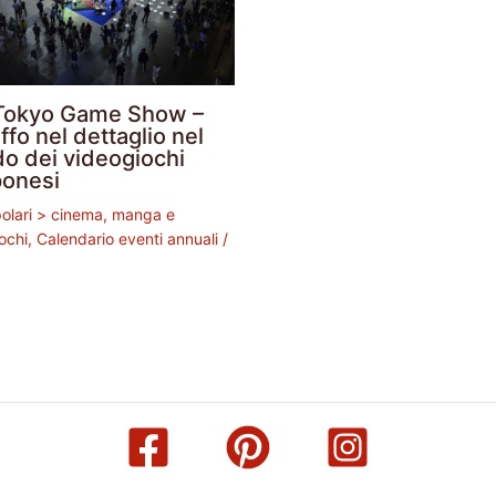
Tokyo Game Show –
ffo nel dettaglio nel
o dei videogiochi
ponesi
polari > cinema, manga e
ochi
,
Calendario eventi annuali
/