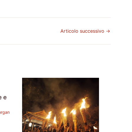
Articolo successivo
→
e e
rgan