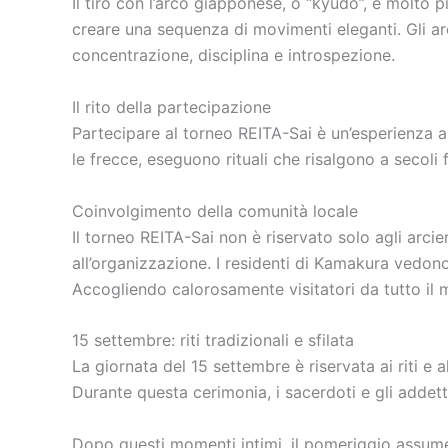
Il tiro con l’arco giapponese, o “kyudo”, è molto 
creare una sequenza di movimenti eleganti. Gli arci
concentrazione, disciplina e introspezione.
Il rito della partecipazione
Partecipare al torneo REITA-Sai è un’esperienza al
le frecce, eseguono rituali che risalgono a secoli f
Coinvolgimento della comunità locale
Il torneo REITA-Sai non è riservato solo agli arci
all’organizzazione. I residenti di Kamakura vedo
Accogliendo calorosamente visitatori da tutto il
15 settembre: riti tradizionali e sfilata
La giornata del 15 settembre è riservata ai riti e 
Durante questa cerimonia, i sacerdoti e gli addetti
Dopo questi momenti intimi, il pomeriggio assum