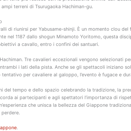
gli ampi terreni di Tsurugaoka Hachiman-gu.
o
avalli di riunirsi per Yabusame-shinji. È un momento clou d
almente nel 1187 dallo shogun Minamoto Yoritomo, questa disc
ettivi a cavallo, entro i confini dei santuari.
 Hachiman. Tre cavalieri eccezionali vengono selezionati per 
u entrambi i lati della pista. Anche se gli spettacoli iniziano 
tentativo per cavaliere al galoppo, l’evento è fugace e dur
ini del tempo e dello spazio celebrando la tradizione, la pr
rda ai partecipanti e agli spettatori l’importanza di rispet
esperienza che unisca la bellezza del Giappone tradizionale 
 perdere.
iappone
.