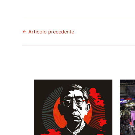
←
Articolo precedente