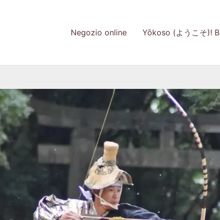
Negozio online
Yōkoso (ようこそ)! Be