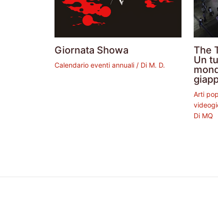
Giornata Showa
The 
Un tu
Calendario eventi annuali
/ Di
M. D.
mond
giap
Arti po
videogi
Di
MQ