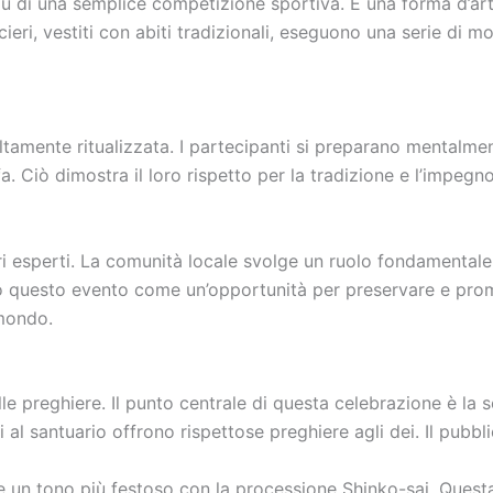
più di una semplice competizione sportiva. È una forma d’art
eri, vestiti con abiti tradizionali, eseguono una serie di mo
tamente ritualizzata. I partecipanti si preparano mentalmen
a. Ciò dimostra il loro rispetto per la tradizione e l’impegno 
eri esperti. La comunità locale svolge un ruolo fondamental
no questo evento come un’opportunità per preservare e promu
 mondo.
alle preghiere. Il punto centrale di questa celebrazione è la
 al santuario offrono rispettose preghiere agli dei. Il pubbli
e un tono più festoso con la processione Shinko-sai. Quest