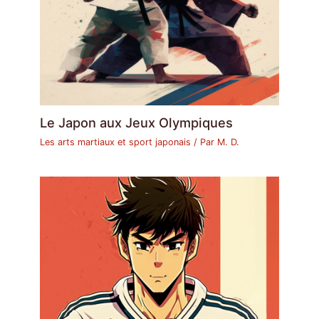
Le Japon aux Jeux Olympiques
Les arts martiaux et sport japonais
/ Par
M. D.