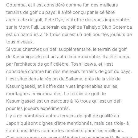
Gotemba, et il est considéré comme l’un des meilleurs
terrains de golf du pays. Il a été conçu par le célèbre
architecte de golf, Pete Dye, et il offre des vues imprenables
sur le Mont Fuji. Le terrain de golf de Taiheiyo Club Gotemba
est un parcours à 18 trous qui est un défi pour les joueurs de
tous niveaux.
Si vous cherchez un défi supplémentaire, le terrain de golf
de Kasumigaseki est un autre incontournable. Il a été conçu
par l’architecte de golf célèbre, Toshi Izawa, et il est
considéré comme l’un des meilleurs terrains de golf du pays.
Il est situé dans la région de Saitama, près de la ville de
Kasumigaseki, et il offre des vues imprenables sur les
montagnes environnantes. Le terrain de golf de
Kasumigaseki est un parcours à 18 trous qui est un défi
pour les joueurs expérimentés.
Il y a de nombreux autres terrains de golf de qualité au
Japon qui sont dignes d’être mentionnés, mais ces trois-là
sont considérés comme les meilleurs parmi les meilleurs.
Que vous soyez un joueur débutant ou expérimenté, ils vous