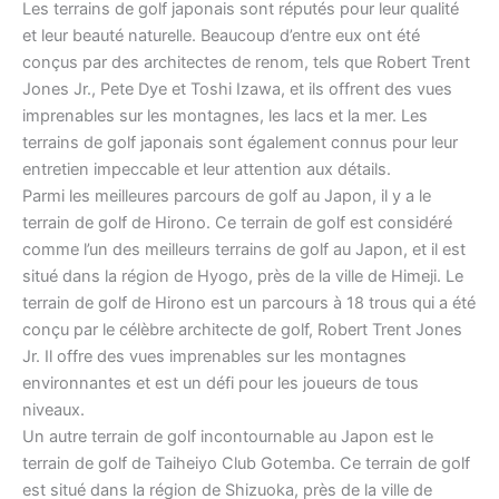
Les terrains de golf japonais sont réputés pour leur qualité
et leur beauté naturelle. Beaucoup d’entre eux ont été
conçus par des architectes de renom, tels que Robert Trent
Jones Jr., Pete Dye et Toshi Izawa, et ils offrent des vues
imprenables sur les montagnes, les lacs et la mer. Les
terrains de golf japonais sont également connus pour leur
entretien impeccable et leur attention aux détails.
Parmi les meilleures parcours de golf au Japon, il y a le
terrain de golf de Hirono. Ce terrain de golf est considéré
comme l’un des meilleurs terrains de golf au Japon, et il est
situé dans la région de Hyogo, près de la ville de Himeji. Le
terrain de golf de Hirono est un parcours à 18 trous qui a été
conçu par le célèbre architecte de golf, Robert Trent Jones
Jr. Il offre des vues imprenables sur les montagnes
environnantes et est un défi pour les joueurs de tous
niveaux.
Un autre terrain de golf incontournable au Japon est le
terrain de golf de Taiheiyo Club Gotemba. Ce terrain de golf
est situé dans la région de Shizuoka, près de la ville de