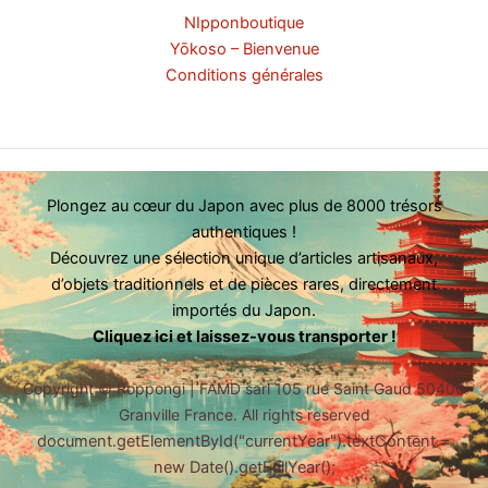
NIpponboutique
Yōkoso – Bienvenue
Conditions générales
Plongez au cœur du Japon avec plus de 8000 trésors
authentiques !
Découvrez une sélection unique d’articles artisanaux,
d’objets traditionnels et de pièces rares, directement
importés du Japon.
Cliquez ici et laissez-vous transporter !
Copyright ©
Roppongi | FAMD sarl 105 rue Saint Gaud 50400
Granville France. All rights reserved
document.getElementById("currentYear").textContent =
new Date().getFullYear();