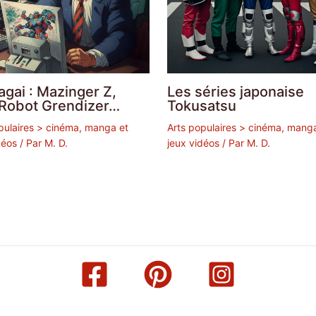
gai : Mazinger Z,
Les séries japonaise
Robot Grendizer…
Tokusatsu
pulaires > cinéma, manga et
Arts populaires > cinéma, mang
déos
/ Par
M. D.
jeux vidéos
/ Par
M. D.