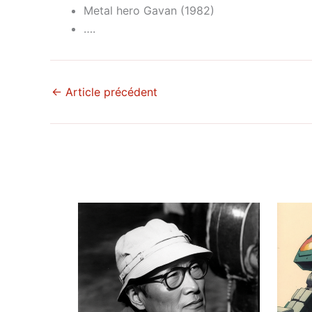
Metal hero Gavan (1982)
….
←
Article précédent