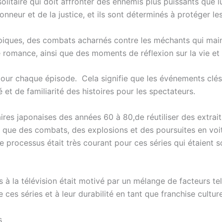
solitaire qui doit affronter des ennemis plus puissants que
nneur et de la justice, et ils sont déterminés à protéger les
épiques, des combats acharnés contre les méchants qui maint
omance, ainsi que des moments de réflexion sur la vie et l
 pour chaque épisode. Cela signifie que les événements clés
é et de familiarité des histoires pour les spectateurs.
taires japonaises des années 60 à 80,de réutiliser des extra
es que des combats, des explosions et des poursuites en voi
e processus était très courant pour ces séries qui étaient 
 à la télévision était motivé par un mélange de facteurs te
 ces séries et à leur durabilité en tant que franchise cultur
s