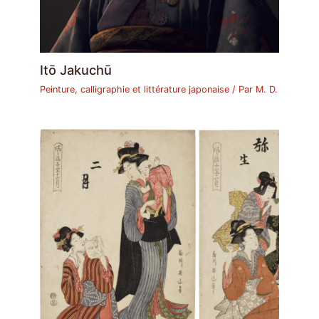
Itō Jakuchū
Peinture, calligraphie et littérature japonaise
/ Par
M. D.