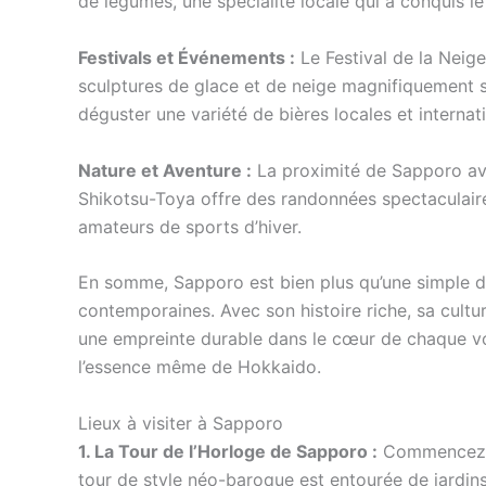
de légumes, une spécialité locale qui a conquis l
Festivals et Événements :
Le Festival de la Neige
sculptures de glace et de neige magnifiquement sc
déguster une variété de bières locales et internat
Nature et Aventure :
La proximité de Sapporo avec
Shikotsu-Toya offre des randonnées spectaculaires
amateurs de sports d’hiver.
En somme, Sapporo est bien plus qu’une simple des
contemporaines. Avec son histoire riche, sa cultu
une empreinte durable dans le cœur de chaque vo
l’essence même de Hokkaido.
Lieux à visiter à Sapporo
1. La Tour de l’Horloge de Sapporo :
Commencez vo
tour de style néo-baroque est entourée de jardi