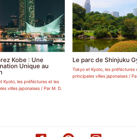
orez Kobe : Une
Le parc de Shinjuku 
ination Unique au
Tokyo et Kyoto, les préféctures e
n
principales villes japonaises
/ Pa
t Kyoto, les préféctures et les
les villes japonaises
/ Par
M. D.