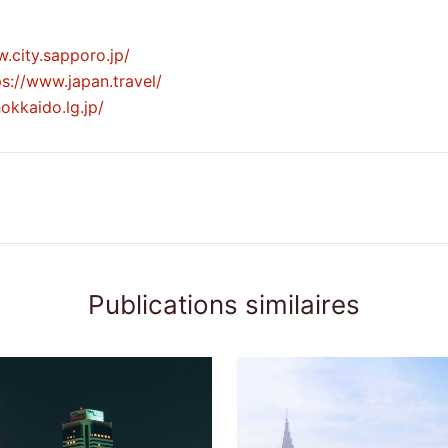
.city.sapporo.jp/
ps://www.japan.travel/
okkaido.lg.jp/
Publications similaires