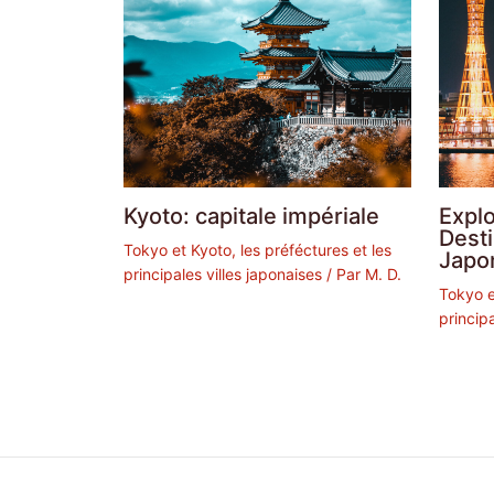
Kyoto: capitale impériale
Expl
Dest
Tokyo et Kyoto, les préféctures et les
Japo
principales villes japonaises
/ Par
M. D.
Tokyo e
principa