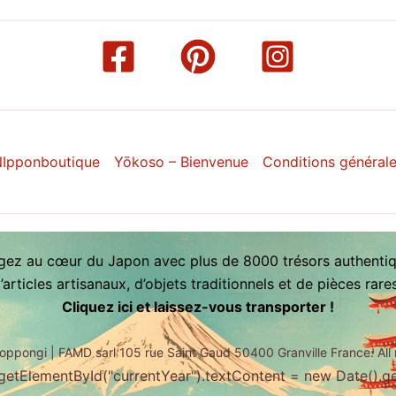
Ipponboutique
Yōkoso – Bienvenue
Conditions général
gez au cœur du Japon avec plus de 8000 trésors authentiq
articles artisanaux, d’objets traditionnels et de pièces rar
Cliquez ici et laissez-vous transporter !
oppongi | FAMD sarl 105 rue Saint Gaud 50400 Granville France. All 
etElementById("currentYear").textContent = new Date().get