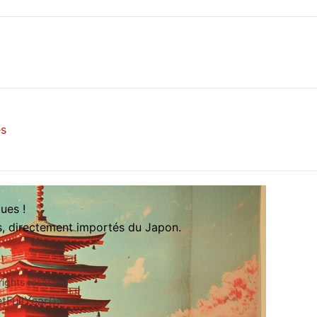
es
ues !
es, directement importés du Japon.
rights reserved
FullYear();