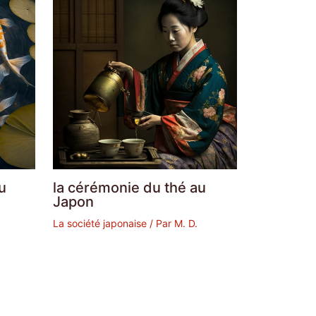
u
la cérémonie du thé au
Japon
La société japonaise
/ Par
M. D.