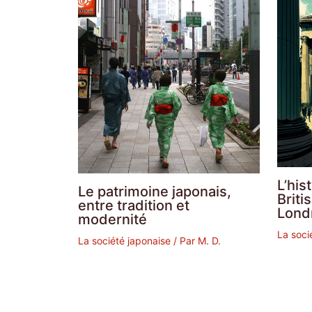
L’his
Le patrimoine japonais,
Brit
entre tradition et
Lond
modernité
La soci
La société japonaise
/ Par
M. D.