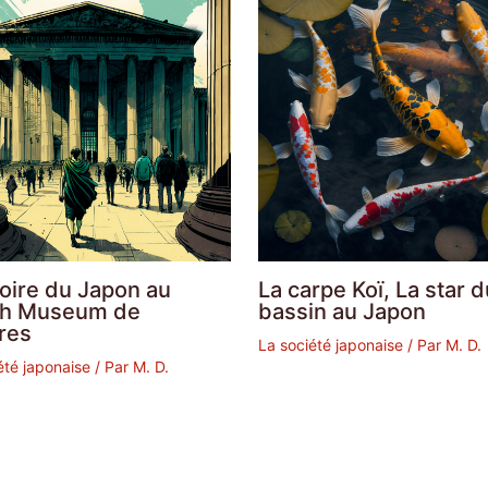
toire du Japon au
La carpe Koï, La star d
ish Museum de
bassin au Japon
res
La société japonaise
/ Par
M. D.
été japonaise
/ Par
M. D.