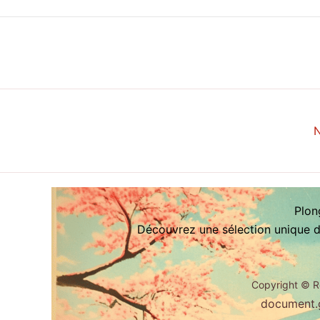
N
Plon
Découvrez une sélection unique d’
Copyright ©
R
document.g