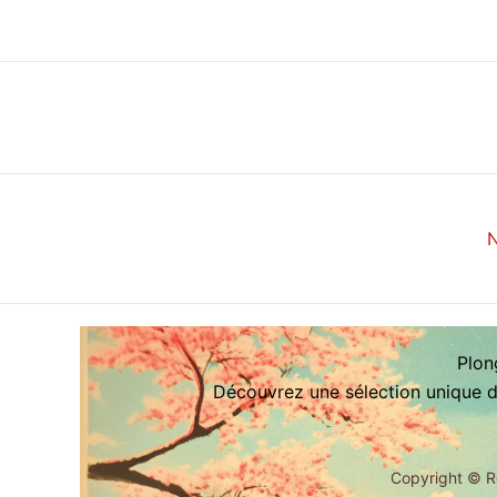
N
Plon
Découvrez une sélection unique d’
Copyright ©
R