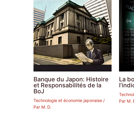
Banque du Japon: Histoire
La b
et Responsabilités de la
l’ind
BoJ
Technol
Technologie et économie japonaise
/
Par
M. 
Par
M. D.