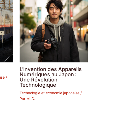
L’Invention des Appareils
Numériques au Japon :
ise
/
Une Révolution
Technologique
Technologie et économie japonaise
/
Par
M. D.