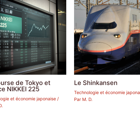
ourse de Tokyo et
Le Shinkansen
ice NIKKEI 225
Technologie et économie japona
ogie et économie japonaise
/
Par
M. D.
D.