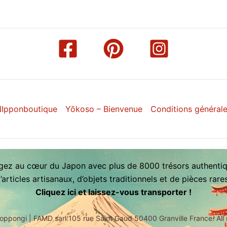
Ipponboutique
Yōkoso – Bienvenue
Conditions général
gez au cœur du Japon avec plus de 8000 trésors authentiq
articles artisanaux, d’objets traditionnels et de pièces rar
Cliquez ici et laissez-vous transporter !
oppongi | FAMD sarl 105 rue Saint Gaud 50400 Granville France. All 