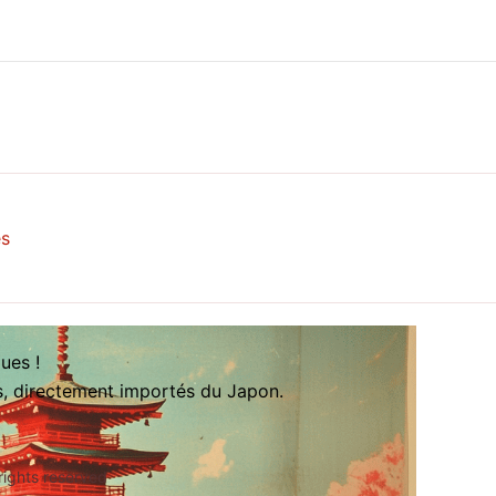
es
ues !
es, directement importés du Japon.
rights reserved